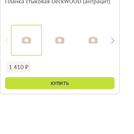
Планка стыковая DeckWOOD (антрацит)
1 410
КУПИТЬ