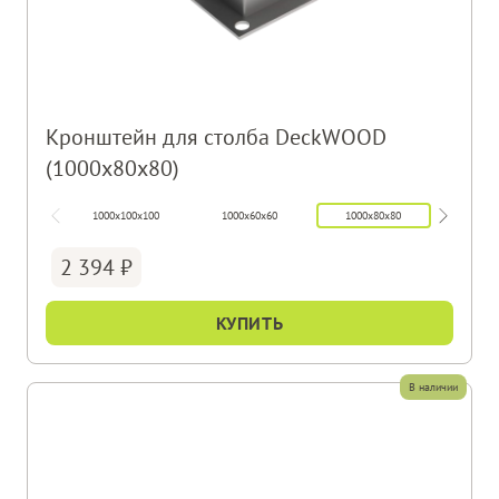
Кронштейн для столба DeckWOOD
(1000х80х80)
1000x100x100
1000х60х60
1000х80х80
750х
2 394
КУПИТЬ
В наличии