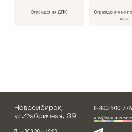
Ограждения ДПК
Ограждения из п
лозы
8-800-500-77
Новосибирск,
ул.Фабричная, 39
ofis@summer-seas
ПН—ВС 9:00 — 19:00