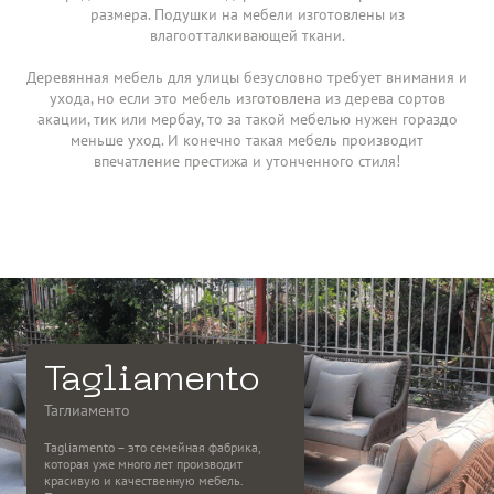
размера. Подушки на мебели изготовлены из
влагоотталкивающей ткани.
Деревянная мебель для улицы безусловно требует внимания и
ухода, но если это мебель изготовлена из дерева сортов
акации, тик или мербау, то за такой мебелью нужен гораздо
меньше уход. И конечно такая мебель производит
впечатление престижа и утонченного стиля!
Tagliamento
Таглиаменто
Tagliamento – это семейная фабрика, 
которая уже много лет производит 
красивую и качественную мебель. 