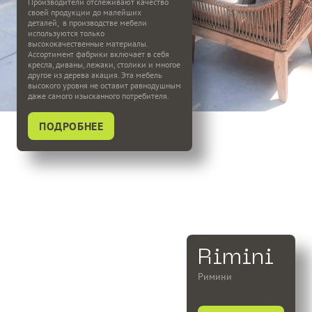
Производители отслеживают качество 
своей продукции до малейших 
деталей,  в производстве мебели 
используются только 
высококачественные материалы. 
Ассортимент фабрики включает в себя 
кресла, диваны, лежаки, столики и многое 
другое из дерева акация. Эта мебель 
высокого уровня не оставит равнодушным 
даже самого изысканного потребителя.
ПОДРОБНЕЕ
Rimini
Римини