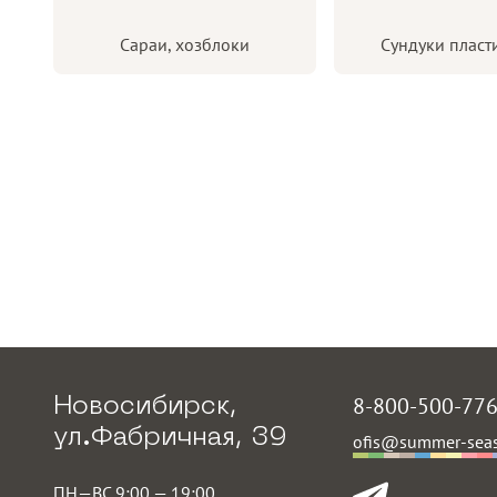
Сараи, хозблоки
Сундуки пласт
8-800-500-77
Новосибирск,
ул.Фабричная, 39
ofis@summer-seas
ПН—ВС 9:00 — 19:00